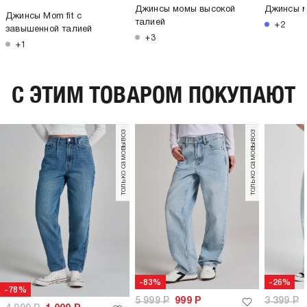
Джинсы момы высокой
Джинсы 
Джинсы Mom fit с
талией
+2
завышенной талией
+3
+1
C ЭТИМ ТОВАРОМ ПОКУПАЮТ
только самовывоз
только самовывоз
-83%
-26%
-78%
5 999
Р
999
Р
3 399
Р