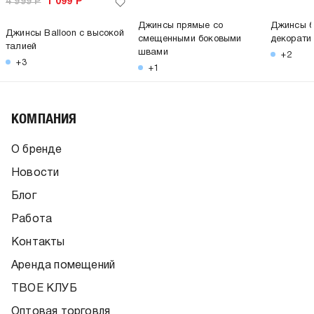
4 999
Р
1 099
Р
Джинсы прямые со
Джинсы б
Джинсы Balloon с высокой
смещенными боковыми
декорати
талией
швами
+2
+3
+1
КОМПАНИЯ
О бренде
Новости
Блог
Работа
Контакты
Аренда помещений
ТВОЕ КЛУБ
Оптовая торговля