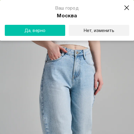
Магазин одежды для тебя
Ваш город
Скачать
☆☆☆☆☆
★★★★★
(23) звезды
Москва
ТВОЕ
Да, верно
Нет, изменить