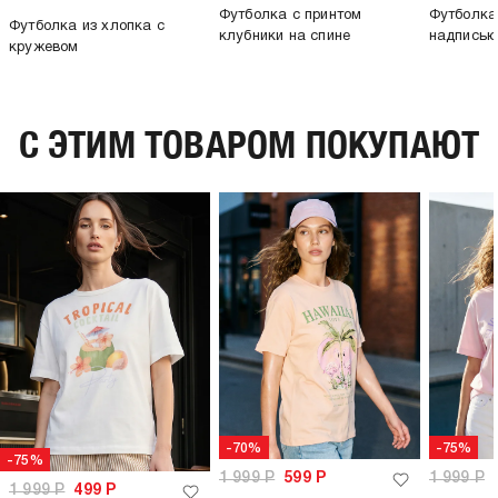
Футболка с принтом
Футболка
Футболка из хлопка с
клубники на спине
надпись
кружевом
C ЭТИМ ТОВАРОМ ПОКУПАЮТ
-70%
-75%
-75%
1 999
Р
599
Р
1 999
Р
1 999
Р
499
Р