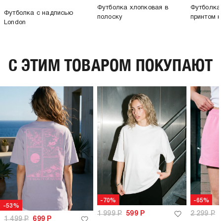
Футболка хлопковая в
Футболка
Футболка с надписью
полоску
принтом 
London
C ЭТИМ ТОВАРОМ ПОКУПАЮТ
-70%
-65%
-53%
1 999
Р
599
Р
2 299
Р
1 499
Р
699
Р