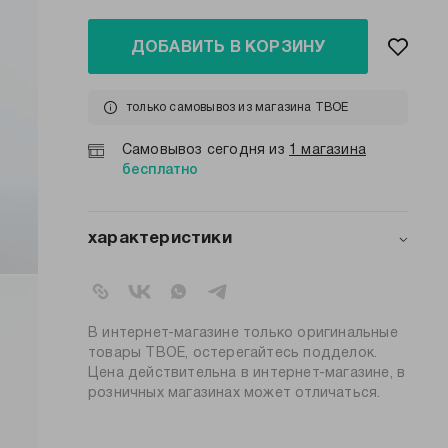
ДОБАВИТЬ В КОРЗИНУ
только самовывоз из магазина ТВОЕ
Самовывоз сегодня из
1 магазина
бесплатно
характеристики
артикул:
105284
коллекция:
осень-зима 2025-2026
вид застежки:
без застежки
В интернет-магазине только оригинальные
цвет:
черный
товары ТВОЕ, остерегайтесь подделок.
Цена действительна в интернет-магазине, в
состав:
100% хлопок
розничных магазинах может отличаться.
силуэт:
прямой
узор:
принт