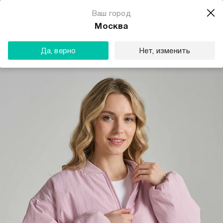
Магазин одежды для тебя
Ваш город
Скачать
☆☆☆☆☆
★★★★★
(23) звезды
Москва
ТВОЕ
Да, верно
Нет, изменить