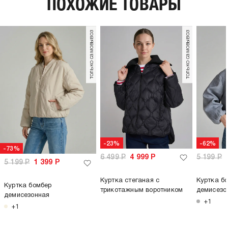
ПОХОЖИЕ ТОВАРЫ
материал подкладки:
полиэстер
пол:
женский
только самовывоз
только самовывоз
-23%
-62%
-73%
6 499
Р
4 999
Р
5 199
Р
5 199
Р
1 399
Р
Куртка стеганая с
Куртка б
Куртка бомбер
трикотажным воротником
демисезо
демисезонная
+1
+1