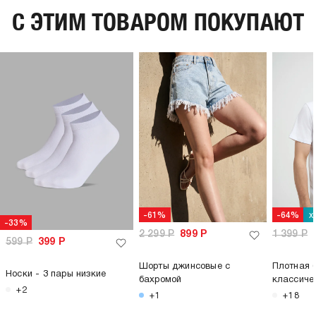
C ЭТИМ ТОВАРОМ ПОКУПАЮТ
х
-61%
-64%
-33%
2 299
Р
899
Р
1 399
Р
599
Р
399
Р
Шорты джинсовые с
Плотная 
Носки - 3 пары низкие
бахромой
классиче
+2
+1
+18