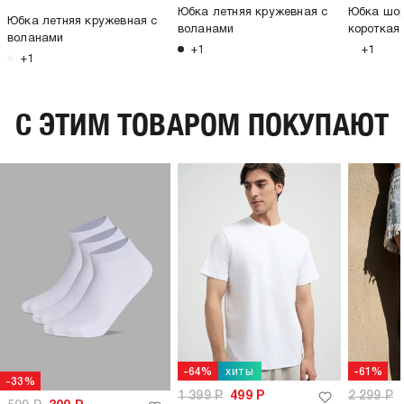
Юбка летняя кружевная с
Юбка шор
Юбка летняя кружевная с
воланами
короткая
воланами
+1
+1
+1
C ЭТИМ ТОВАРОМ ПОКУПАЮТ
хиты
-64%
-61%
-33%
1 399
Р
499
Р
2 299
Р