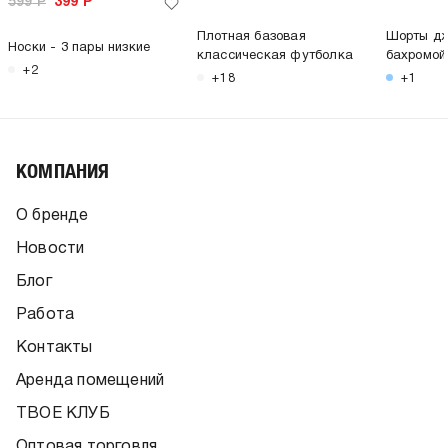
599
Р
399
Р
Плотная базовая
Шорты дж
Носки - 3 пары низкие
классическая футболка
бахромой
+2
+18
+1
КОМПАНИЯ
О бренде
Новости
Блог
Работа
Контакты
Аренда помещений
ТВОЕ КЛУБ
Оптовая торговля