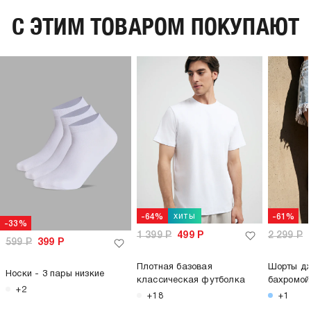
C ЭТИМ ТОВАРОМ ПОКУПАЮТ
хиты
-64%
-61%
-33%
1 399
Р
499
Р
2 299
Р
599
Р
399
Р
Плотная базовая
Шорты дж
Носки - 3 пары низкие
классическая футболка
бахромой
+2
+18
+1