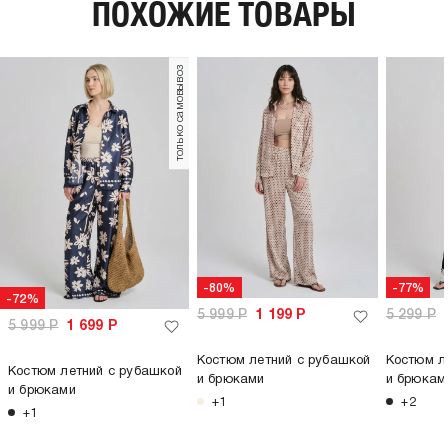
ПОХОЖИЕ ТОВАРЫ
утеплитель:
без утепления
длина:
макси
только самовывоз
тип карманов:
без карманов
вид бретелей:
без бретелей
плотность материала,
275
г/м2:
пол:
женский
-80%
-77%
-72%
5 999
Р
1 199
Р
5 299
Р
5 999
Р
1 699
Р
Костюм летний с рубашкой
Костюм л
Костюм летний с рубашкой
и брюками
и брюкам
и брюками
+1
+2
+1