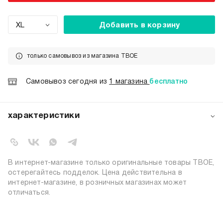
XL
Добавить в корзину
только самовывоз из магазина ТВОЕ
Самовывоз сегодня из
1 магазина
бесплатно
характеристики
артикул:
102898
коллекция:
осень-зима 2024-2025
вид застежки:
резинка
В интернет-магазине только оригинальные товары ТВОЕ,
цвет:
серый
остерегайтесь подделок. Цена действительна в
интернет-магазине, в розничных магазинах может
состав:
79% полиэстер, 21% эластан
отличаться.
силуэт:
приталенный
тип посадки:
средняя
узор:
однотонный