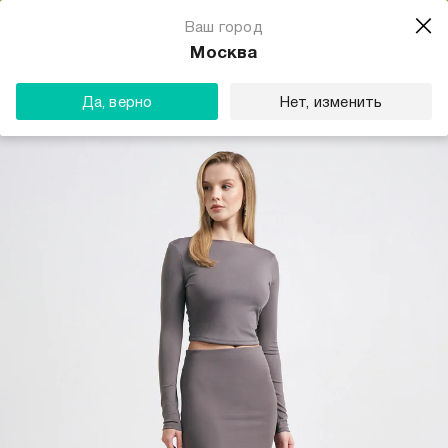
Магазин одежды для тебя
Ваш город
Скачать
☆☆☆☆☆
★★★★★
(23) звезды
Москва
ТВОЕ
Да, верно
Нет, изменить