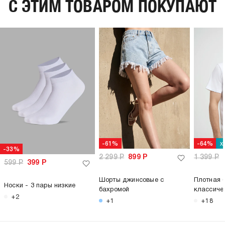
C ЭТИМ ТОВАРОМ ПОКУПАЮТ
х
-61%
-64%
-33%
2 299
Р
899
Р
1 399
Р
599
Р
399
Р
Шорты джинсовые с
Плотная 
Носки - 3 пары низкие
бахромой
классиче
+2
+1
+18