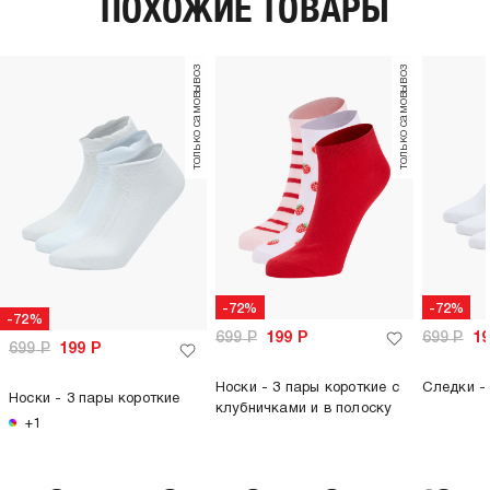
ПОХОЖИЕ ТОВАРЫ
только самовывоз
только самовывоз
-72%
-72%
-72%
699
Р
199
Р
699
Р
1
699
Р
199
Р
Носки - 3 пары короткие с
Следки - 
Носки - 3 пары короткие
клубничками и в полоску
+1