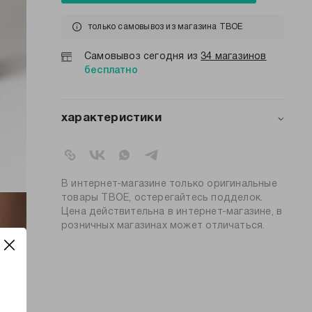
только самовывоз из магазина ТВОЕ
Самовывоз сегодня из
34 магазинов
бесплатно
характеристики
артикул:
a6186
коллекция:
базовая
цвет:
черный
В интернет-магазине только оригинальные
72% хлопок; 26%
товары ТВОЕ, остерегайтесь подделок.
состав:
полиэстер; 2% эластан
Цена действительна в интернет-магазине, в
розничных магазинах может отличаться.
узор:
однотонный
количество пар:
3
высота носков:
высокие
пол:
женский