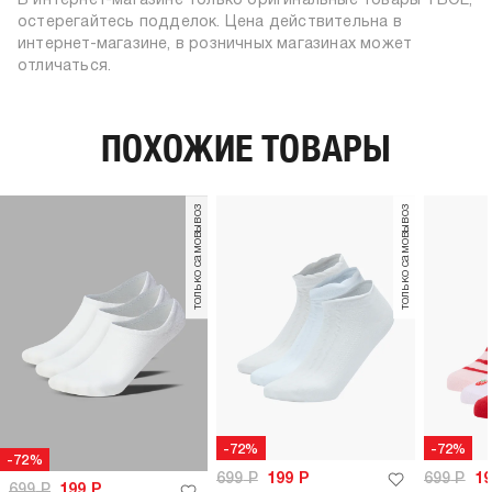
В интернет-магазине только оригинальные товары ТВОЕ,
сухая чистка запрещена
узор:
однотонный
остерегайтесь подделок. Цена действительна в
количество пар:
3
интернет-магазине, в розничных магазинах может
отличаться.
высота носков:
высокие
пол:
женский
ПОХОЖИЕ ТОВАРЫ
только самовывоз
только самовывоз
-72%
-72%
-72%
699
Р
199
Р
699
Р
1
699
Р
199
Р