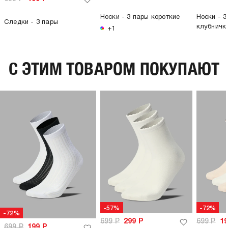
Носки - 3 пары короткие
Носки - 3
Следки - 3 пары
клубничк
+1
C ЭТИМ ТОВАРОМ ПОКУПАЮТ
-57%
-72%
-72%
699
Р
299
Р
699
Р
1
699
Р
199
Р