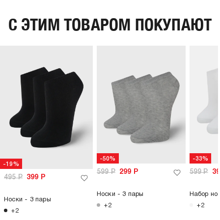
C ЭТИМ ТОВАРОМ ПОКУПАЮТ
-50%
-33%
-19%
599
Р
299
Р
599
Р
3
495
Р
399
Р
Носки - 3 пары
Набор нос
Носки - 3 пары
+2
+2
+2