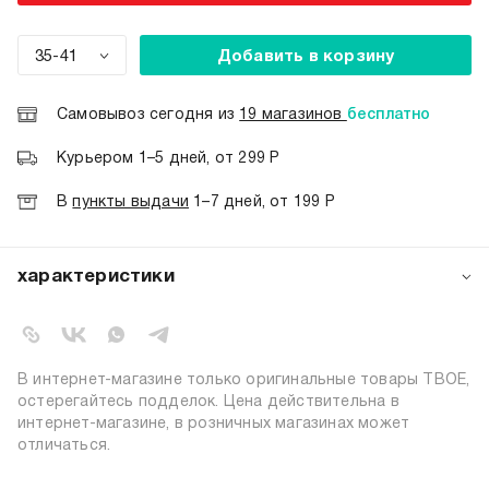
35-41
Добавить в корзину
Самовывоз сегодня из
19 магазинов
бесплатно
Курьером 1–5 дней, от 299 Р
В
пункты выдачи
1–7 дней, от 199 Р
характеристики
артикул:
a6172
коллекция:
весна-лето 2023
цвет:
светло-серый
В интернет-магазине только оригинальные товары ТВОЕ,
72% хлопок; 26% полиэстер; 2%
остерегайтесь подделок. Цена действительна в
состав:
эластан
интернет-магазине, в розничных магазинах может
отличаться.
узор:
однотонный
пол:
женский