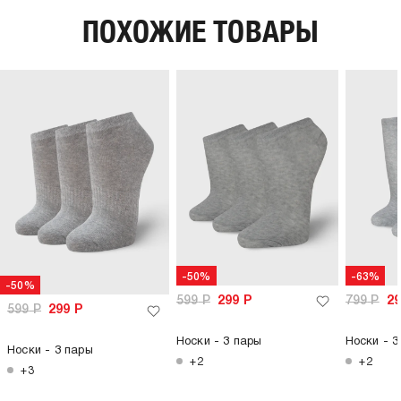
ПОХОЖИЕ ТОВАРЫ
-50%
-63%
-50%
599
Р
299
Р
799
Р
2
599
Р
299
Р
Носки - 3 пары
Носки - 3
Носки - 3 пары
+2
+2
+3