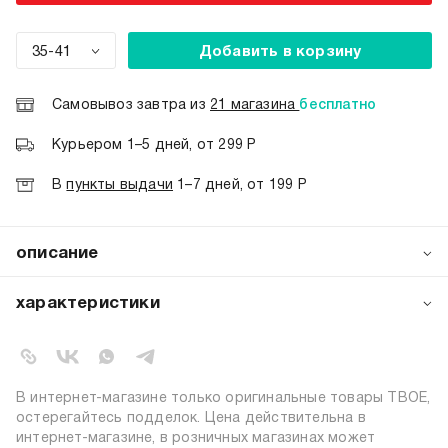
35-41
Добавить в корзину
Самовывоз завтра из
21 магазина
бесплатно
Курьером 1–5 дней, от 299 Р
В
пункты выдачи
1–7 дней, от 199 Р
описание
Женские носки от бренда ТВОЕ — это воплощение
элегантной простоты и непревзойдённого комфорта.
характеристики
Высокие модели в однотонном исполнении выглядят
утончённо и стильно, легко вписываясь в любой летний
артикул:
b7093
гардероб. Их лаконичный дизайн позволяет сочетать
коллекция:
весна-лето 2026
носки как со спортивной обувью, так и с более
цвет:
черный
женственными образами, добавляя каждому из них нотку
В интернет-магазине только оригинальные товары ТВОЕ,
сдержанной изысканности.
72% хлопок, 26% полиэстер, 2%
остерегайтесь подделок. Цена действительна в
состав:
эластан
интернет-магазине, в розничных магазинах может