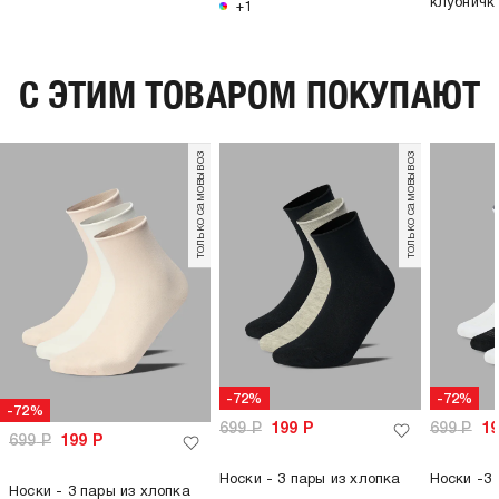
клубничк
+1
C ЭТИМ ТОВАРОМ ПОКУПАЮТ
только самовывоз
только самовывоз
-72%
-72%
-72%
699
Р
199
Р
699
Р
1
699
Р
199
Р
Носки - 3 пары из хлопка
Носки -3 
Носки - 3 пары из хлопка