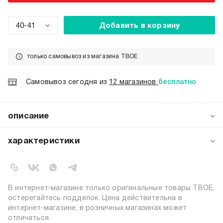
40-41
Добавить в корзину
только самовывоз из магазина ТВОЕ
Самовывоз сегодня из
12 магазинов
бесплатно
описание
Женские сабо от бренда ТВОЕ — удобная модель из
ЭВА с рифлёным верхом. Закрытый дизайн обеспечивает
характеристики
защиту, а лёгкий материал делает обувь практически
невесомой. Подойдёт для пляжа, бассейна и
артикул:
b6795
повседневной носки: рифлёная поверхность
коллекция:
весна-лето 2026
предотвращает скольжение, гарантируя безопасность
цвет:
светло-бежевый
на влажных поверхностях. Практичное и комфортное
В интернет-магазине только оригинальные товары ТВОЕ,
решение для летнего сезона.
состав:
100% этиленвинилацетат
остерегайтесь подделок. Цена действительна в
интернет-магазине, в розничных магазинах может
узор:
однотонный
отличаться.
материал верха:
этиленвинилацетат