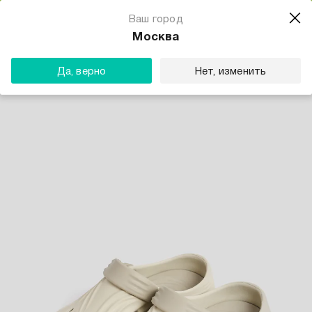
Магазин одежды для тебя
Ваш город
Скачать
☆☆☆☆☆
★★★★★
(23) звезды
Москва
ТВОЕ
Да, верно
Нет, изменить