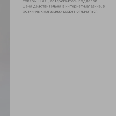
силуэт:
прямой
товары ТВОЕ, остерегайтесь подделок.
Цена действительна в интернет-магазине, в
тип посадки:
средняя
розничных магазинах может отличаться.
узор:
однотонный
длина:
удлиненная
тип карманов:
накладные, прорезные
пол:
мужской