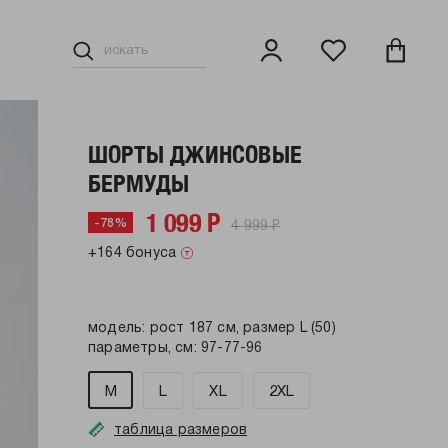
ШОРТЫ ДЖИНСОВЫЕ
БЕРМУДЫ
1 099 Р
4 999 Р
-78%
+164 бонуса
модель: рост 187 см, размер L (50)
параметры, см: 97-77-96
M
L
XL
2XL
таблица размеров