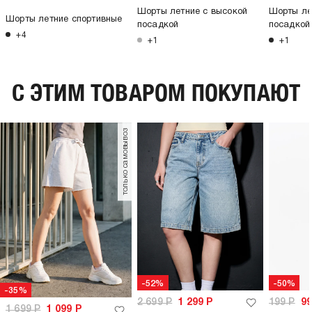
Шорты летние с высокой
Шорты ле
Шорты летние спортивные
посадкой
посадкой
+4
+1
+1
C ЭТИМ ТОВАРОМ ПОКУПАЮТ
только самовывоз
-52%
-50%
-35%
2 699
Р
1 299
Р
199
Р
9
1 699
Р
1 099
Р