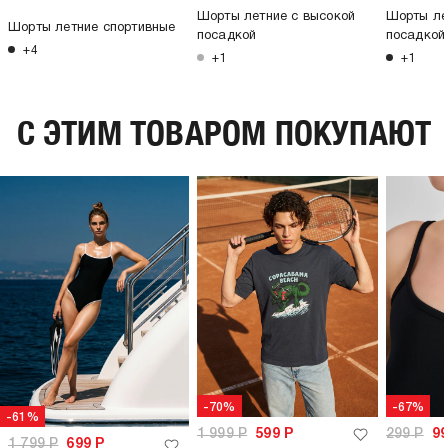
Шорты летние с высокой
Шорты ле
Шорты летние спортивные
посадкой
посадкой
+4
+1
+1
C ЭТИМ ТОВАРОМ ПОКУПАЮТ
-70%
-67%
-61%
1 999
Р
599
Р
299
Р
9
1 799
Р
699
Р