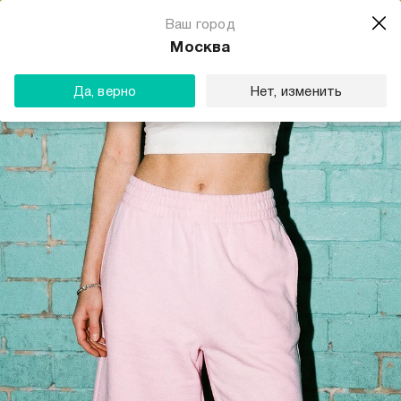
Магазин одежды для тебя
Ваш город
Скачать
☆☆☆☆☆
★★★★★
(23) звезды
Москва
ТВОЕ
Да, верно
Нет, изменить