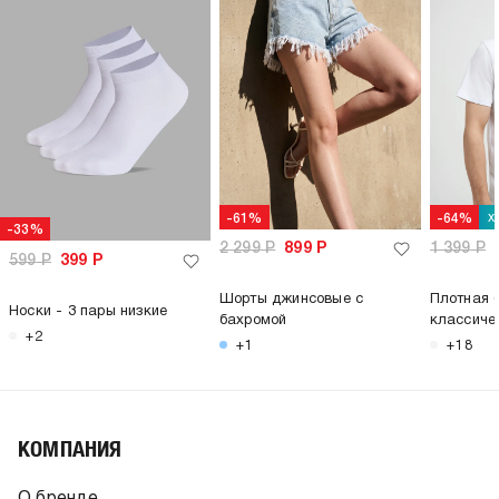
х
-61%
-64%
-33%
2 299
Р
899
Р
1 399
Р
599
Р
399
Р
Шорты джинсовые с
Плотная 
Носки - 3 пары низкие
бахромой
классиче
+2
+1
+18
КОМПАНИЯ
О бренде