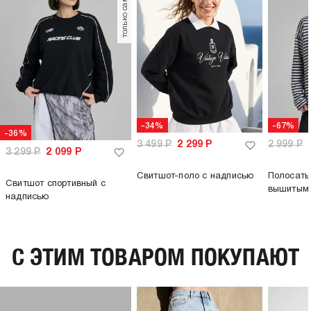
только самовывоз
295
г/м2:
пол:
женский
-34%
-67%
-36%
3 499
Р
2 299
Р
2 999
Р
3 299
Р
2 099
Р
Свитшот-поло с надписью
Полосаты
Свитшот спортивный с
вышитым
надписью
C ЭТИМ ТОВАРОМ ПОКУПАЮТ