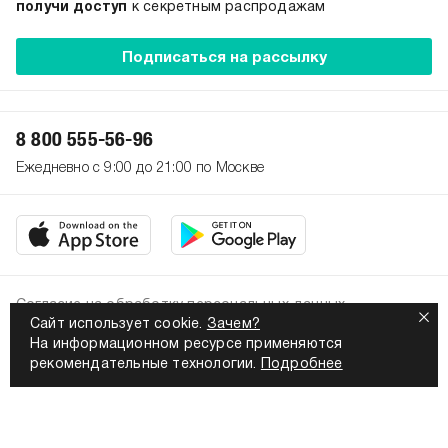
получи доступ
к секретным распродажам
Подписаться на рассылку
8 800 555-56-96
Ежедневно с 9:00 до 21:00 по Москве
Согласие на обработку персональных данных
Сайт использует cookie.
Зачем?
Политика конфиденциальности
На информационном ресурсе применяются
2026. Все права защищены
рекомендательные технологии.
Подробнее