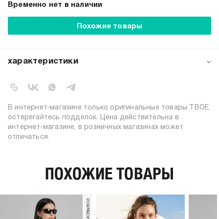
Временно нет в наличии
Похожие товары
характеристики
артикул:
93637
коллекция:
осень-зима 2022-2023
вид застежки:
без застежки
В интернет-магазине только оригинальные товары ТВОЕ,
цвет:
темно-зеленый
остерегайтесь подделок. Цена действительна в
интернет-магазине, в розничных магазинах может
состав:
88% хлопок; 12% полиэстер
отличаться.
силуэт:
свободный
узор:
надписи
утеплитель:
начес
ПОХОЖИЕ ТОВАРЫ
длина:
стандартная
тип карманов:
без карманов
материал подкладки:
футер
плотность материала,