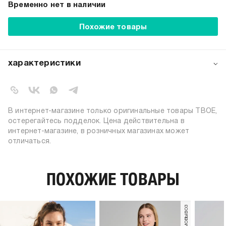
Временно нет в наличии
Похожие товары
характеристики
артикул:
103251
коллекция:
осень-зима 2024-2025
специальная
В интернет-магазине только оригинальные товары ТВОЕ,
литрес
коллекция:
остерегайтесь подделок. Цена действительна в
вид застежки:
без застежки
интернет-магазине, в розничных магазинах может
отличаться.
цвет:
черный
состав:
88% хлопок, 12% полиэстер
силуэт:
свободный
ПОХОЖИЕ ТОВАРЫ
узор:
надписи
утеплитель:
начес
длина:
удлиненная
тип карманов:
без карманов