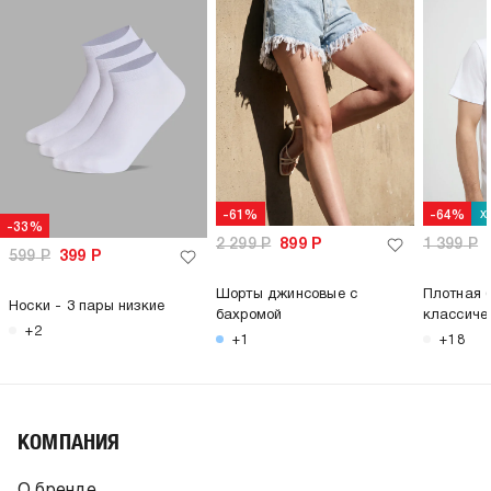
х
-61%
-64%
-33%
2 299
Р
899
Р
1 399
Р
599
Р
399
Р
Шорты джинсовые с
Плотная 
Носки - 3 пары низкие
бахромой
классиче
+2
+1
+18
КОМПАНИЯ
О бренде