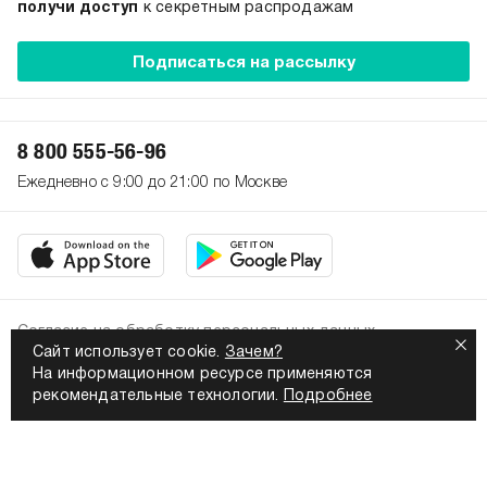
получи доступ
к секретным распродажам
Подписаться на рассылку
8 800 555-56-96
Ежедневно с 9:00 до 21:00 по Москве
Согласие на обработку персональных данных
Сайт использует cookie.
Зачем?
Политика конфиденциальности
На информационном ресурсе применяются
2026. Все права защищены
рекомендательные технологии.
Подробнее