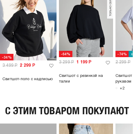
только самовывоз
плотность материала,
330
г/м2:
пол:
женский
х
-64%
-74%
-34%
3 299
Р
1 199
Р
2 299
Р
3 499
Р
2 299
Р
Свитшот с резинкой на
Свитшот 
Свитшот-поло с надписью
талии
рукавом
+2
C ЭТИМ ТОВАРОМ ПОКУПАЮТ