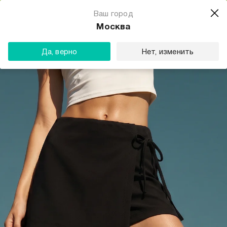
Магазин одежды для тебя
Ваш город
Скачать
☆☆☆☆☆
★★★★★
(23) звезды
Москва
ТВОЕ
Да, верно
Нет, изменить