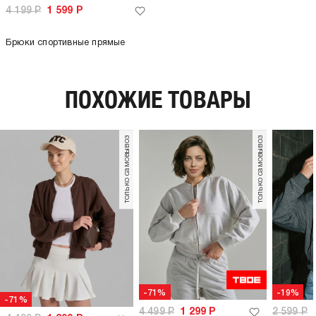
4 199
Р
1 599
Р
Брюки спортивные прямые
ПОХОЖИЕ ТОВАРЫ
только самовывоз
только самовывоз
-71%
-19%
-71%
4 499
Р
1 299
Р
2 599
Р