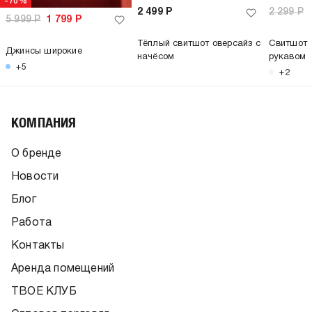
-70%
2 499
Р
2 299
Р
5 999
Р
1 799
Р
Тёплый свитшот оверсайз с
Свитшот 
Джинсы широкие
начёсом
рукавом
+5
+2
КОМПАНИЯ
О бренде
Новости
Блог
Работа
Контакты
Аренда помещений
ТВОЕ КЛУБ