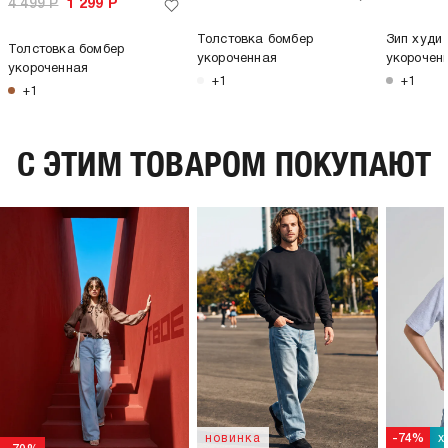
4 499
Р
1 299
Р
Толстовка бомбер
Зип худи 
Толстовка бомбер
укороченная
укорочен
укороченная
+1
+1
+1
C ЭТИМ ТОВАРОМ ПОКУПАЮТ
х
новинка
-74%