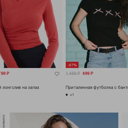
-67%
799
Р
1 499
Р
499
Р
 лонгслив на запах
Приталенная футболка с бан
+1