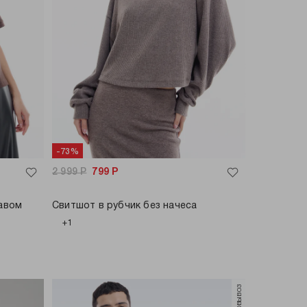
-73%
2 999
Р
799
Р
авом
Свитшот в рубчик без начеса
+1