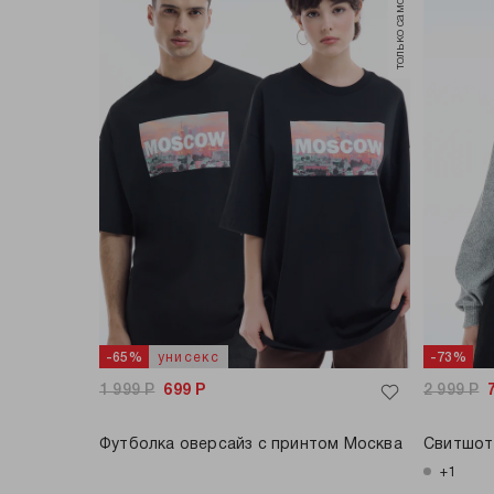
только самовывоз
унисекс
-65%
-73%
1 999
Р
699
Р
2 999
Р
Футболка оверсайз с принтом Москва
Свитшот 
+1