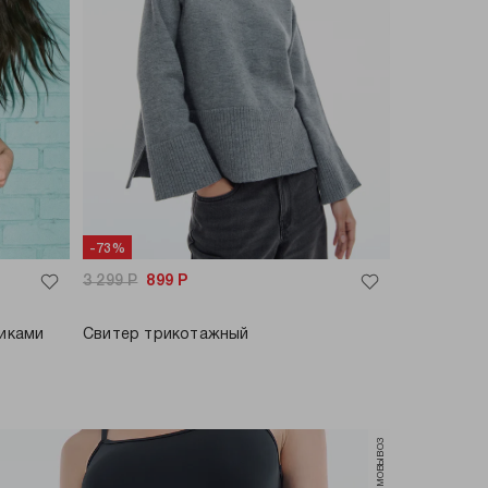
-73%
3 299
Р
899
Р
тиками
Свитер трикотажный