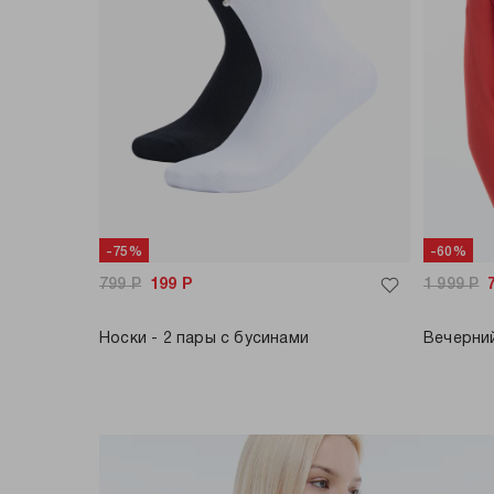
-75%
-60%
799
Р
199
Р
1 999
Р
Носки - 2 пары с бусинами
Вечерний