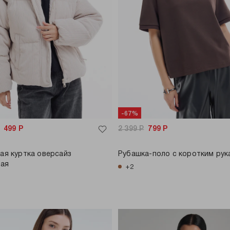
-67%
1 499
Р
2 399
Р
799
Р
ая куртка оверсайз
Рубашка-поло с коротким рук
ная
+2