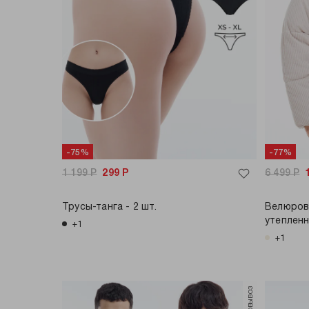
-75%
-77%
1 199
Р
299
Р
6 499
Р
Трусы-танга - 2 шт.
Велюров
утеплен
+1
+1