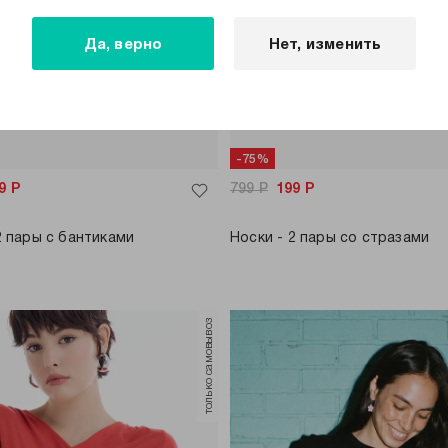
Да, верно
Нет, изменить
-75%
9
Р
799
Р
199
Р
2 пары с бантиками
Носки - 2 пары со стразами
только самовывоз