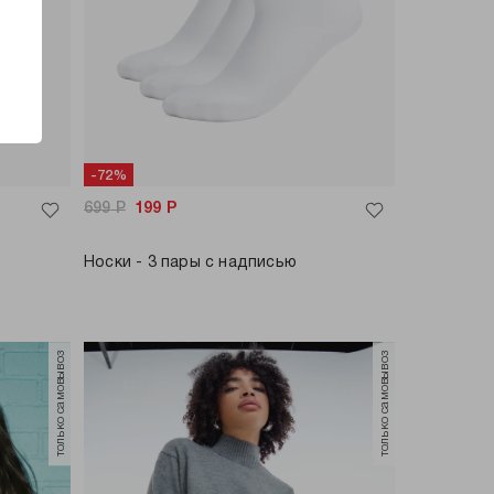
-72%
699
Р
199
Р
Носки - 3 пары с надписью
только самовывоз
только самовывоз