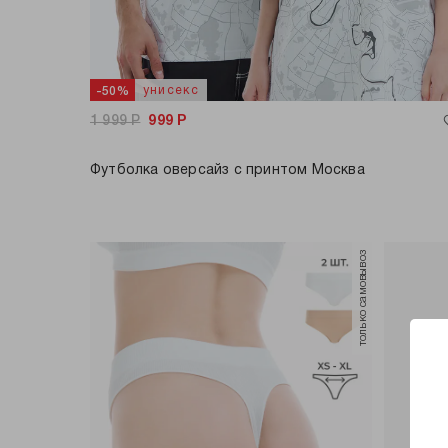
унисекс
-50%
1 999
Р
999
Р
Футболка оверсайз с принтом Москва
только самовывоз