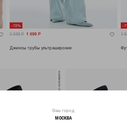
-72%
-
5 999
Р
1 699
Р
1 
Джинсы трубы ультраширокие
Фу
только самовывоз
Ваш город
МОСКВА