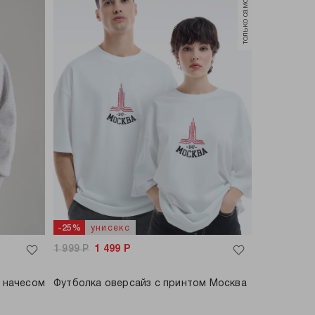
только самовывоз
унисекс
-25%
1 999
Р
1 499
Р
 начесом
Футболка оверсайз с принтом Москва