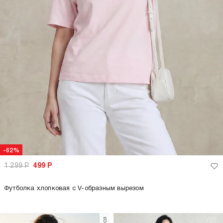
-62%
-62%
1 299
Р
499
Р
1 299
Р
499
Р
Футболка оверсайз с принтом
Футболка из хлопка с кружевом
кошки
только самовывоз