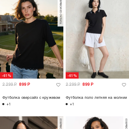
-62%
-62%
1 299
Р
499
Р
1 299
Р
499
Р
Футболка укороченная с
Футболка летняя кружевная
рюшами
+1
+5
только самовывоз