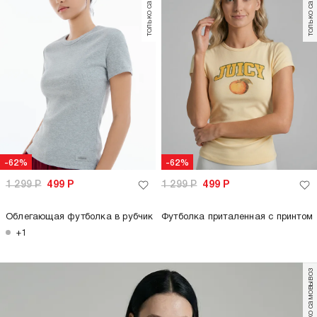
-62%
-62%
1 299
Р
499
Р
1 299
Р
499
Р
Футболка укороченная с
Плотная базовая футболка
рюшами
оверсайз
+5
+2