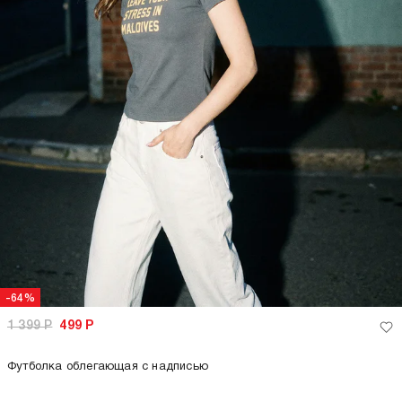
-64%
-64%
1 399
Р
499
Р
1 399
Р
499
Р
Короткая футболка с кружевом
Футболка приталенная с летним
принтом
только самовывоз