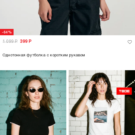
+2
только самовывоз
только самовывоз
-64%
-64%
1 099
Р
399
Р
1 099
Р
399
Р
Плотная базовая свободная
Полосатая короткая футболка из
футболка
хлопка
+4