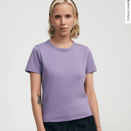
Футболка оверсайз с принтом
-65%
-65%
2 299
Р
799
Р
1 999
Р
699
Р
Футболка поло с принтом
Футболка хлопок с принтом
цветов
+2