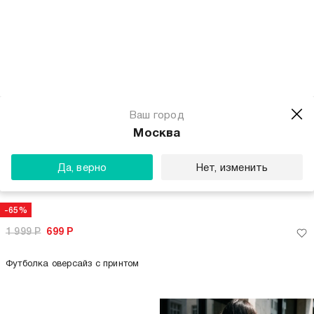
-65%
-65%
1 699
Р
599
Р
1 999
Р
699
Р
Футболка из хлопка с принтом
Футболка поло летняя
приталенная
+1