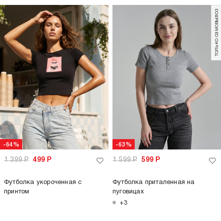
-64%
-64%
1 399
Р
499
Р
1 399
Р
499
Р
Футболка приталенная с
Футболка приталенная с
принтом
надписью
только самовывоз