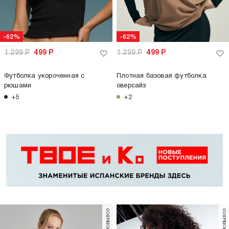
-63%
799
Р
299
Р
Кроп топ с коротким рукавом
+3