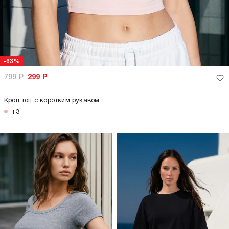
принтом
пуговицах
+3
только самовывоз
только самовывоз
-63%
-63%
799
Р
299
Р
799
Р
299
Р
Футболка укороченная
Кроп топ с коротким рукавом