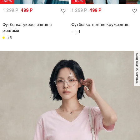
-62%
1 299
Р
499
Р
Футболка из хлопка с надписью
только самовывоз
только самовывоз