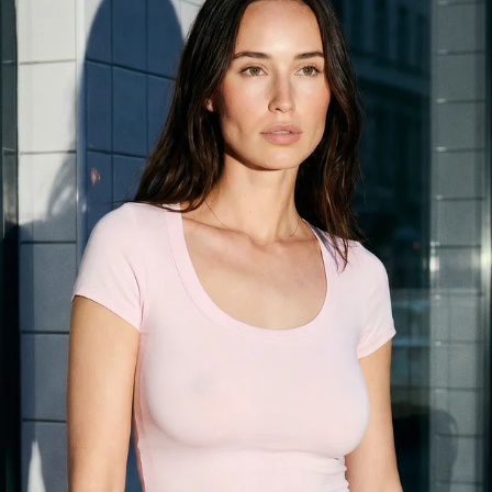
Футболка облегающая с надписью
только самовывоз
-64%
-63%
1 399
Р
499
Р
1 599
Р
599
Р
Футболка укороченная с
Футболка приталенная на