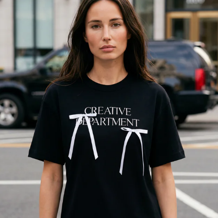
Футболка хлопковая с V-образным вырезом
только самовывоз
-61%
-61%
2 299
Р
899
Р
2 299
Р
899
Р
Сайт использует cookie.
Зачем?
На информационном ресурсе применяются
Футболка оверсайз с кружевом
Футболка поло летняя на молнии
рекомендательные технологии.
Подробнее
+1
+1