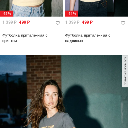
-64%
1 099
Р
399
Р
Однотонная футболка с коротким рукавом