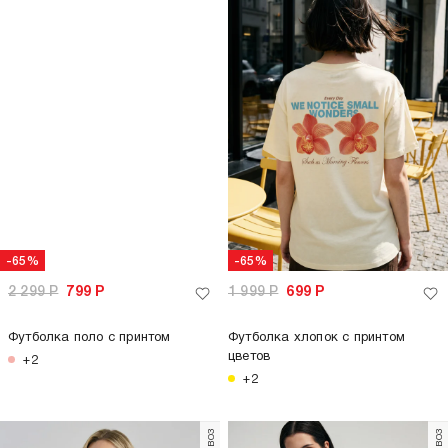
-65%
-65%
1 999
Р
699
Р
1 999
Р
699
Р
Футболка оверсайз с надписью
Футболка хлопковая с принтом
+2
только самовывоз