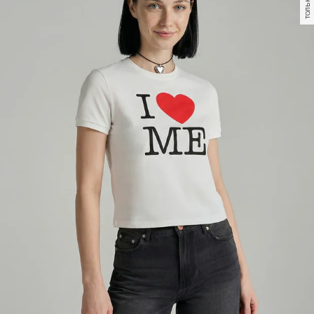
только самовывоз
только самовывоз
-62%
-62%
1 299
Р
499
Р
1 299
Р
499
Р
Облегающая футболка в рубчик
Приталенная футболка с
драпировкой
+1
+1