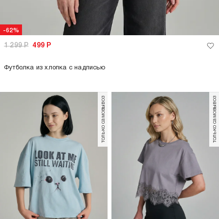
только самовывоз
только самовывоз
-62%
-62%
1 299
Р
499
Р
1 299
Р
499
Р
Облегающая футболка в рубчик
Футболка приталенная с принтом
+1