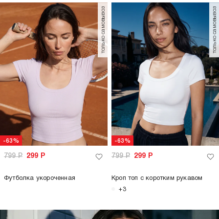
-64%
1 399
Р
499
Р