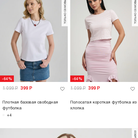
-65%
1 999
Р
699
Р