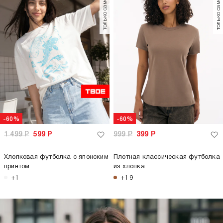
-62%
1 299
Р
499
Р